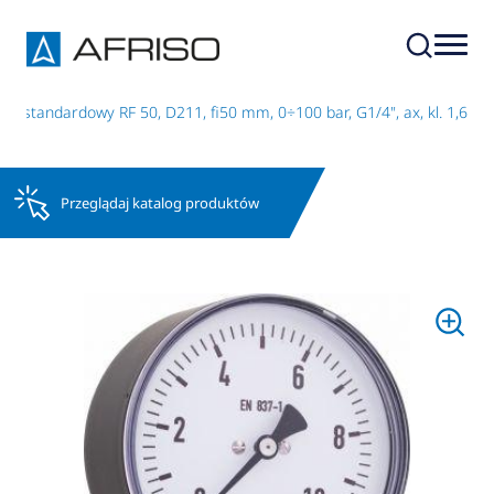
r standardowy RF 50, D211, fi50 mm, 0÷100 bar, G1/4", ax, kl. 1,6
Przeglądaj katalog produktów