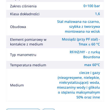
0÷100 bar
Zakres ciśnienia
1,6
Klasa dokładności
Stal malowana na czarno,
szybka z tworzywa
Obudowa
montowana na wcisk
Mosiądz (przy PF stal) -
Element pomiarowy w
kontakcie z medium
Tmax ≤ 60 °C
RF/HZ/HY - z rurką
Typ manometru
Bourdona
max 60°C
Temperatura medium
ciecze i gazy
(nieagresywne, nielepkie,
niekrystalizujące): woda,
Medium
mieszaniny wody i glikolu
o stężeniu maksymalnym
50% oraz inne