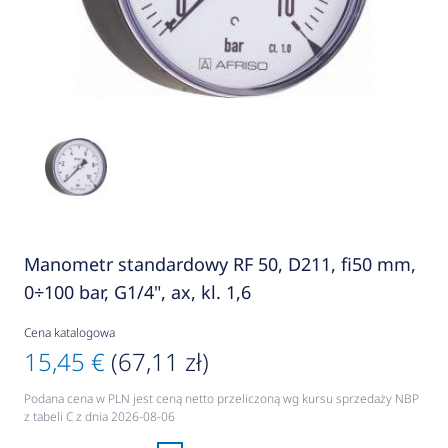
Manometr standardowy RF 50, D211, fi50 mm,
0÷100 bar, G1/4", ax, kl. 1,6
Cena katalogowa
15,45 €
(67,11 zł)
Podana cena w PLN jest ceną netto przeliczoną wg kursu sprzedaży NBP
z tabeli C z dnia 2026-08-06