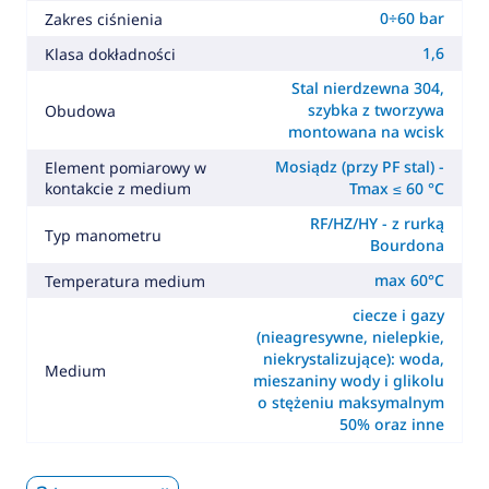
0÷60 bar
Zakres ciśnienia
1,6
Klasa dokładności
Stal nierdzewna 304,
szybka z tworzywa
Obudowa
montowana na wcisk
Mosiądz (przy PF stal) -
Element pomiarowy w
kontakcie z medium
Tmax ≤ 60 °C
RF/HZ/HY - z rurką
Typ manometru
Bourdona
max 60°C
Temperatura medium
ciecze i gazy
(nieagresywne, nielepkie,
niekrystalizujące): woda,
Medium
mieszaniny wody i glikolu
o stężeniu maksymalnym
50% oraz inne