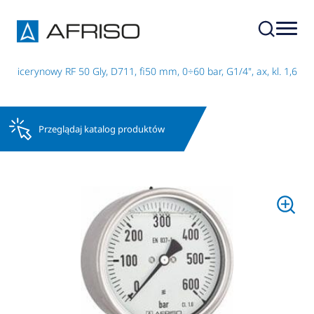
glicerynowy RF 50 Gly, D711, fi50 mm, 0÷60 bar, G1/4", ax, kl. 1,6
Przeglądaj katalog produktów