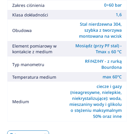
0÷60 bar
Zakres ciśnienia
1,6
Klasa dokładności
Stal nierdzewna 304,
szybka z tworzywa
Obudowa
montowana na wcisk
Mosiądz (przy PF stal) -
Element pomiarowy w
kontakcie z medium
Tmax ≤ 60 °C
RF/HZ/HY - z rurką
Typ manometru
Bourdona
max 60°C
Temperatura medium
ciecze i gazy
(nieagresywne, nielepkie,
niekrystalizujące): woda,
Medium
mieszaniny wody i glikolu
o stężeniu maksymalnym
50% oraz inne