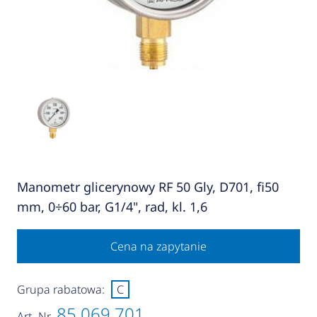
Manometr glicerynowy RF 50 Gly, D701, fi50
mm, 0÷60 bar, G1/4", rad, kl. 1,6
Cena na zapytanie
Grupa rabatowa:
C
85 069 701
Art.-Nr