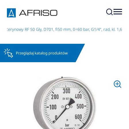
licerynowy RF 50 Gly, D701, fi50 mm, 0÷60 bar, G1/4", rad, kl. 1,6
Przeglądaj katalog produktów