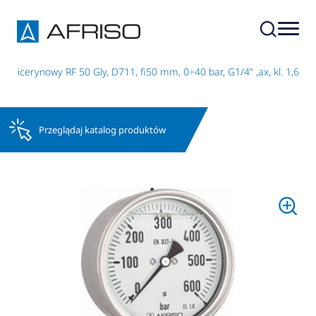
glicerynowy RF 50 Gly, D711, fi50 mm, 0÷40 bar, G1/4" ,ax, kl. 1,6
Przeglądaj katalog produktów