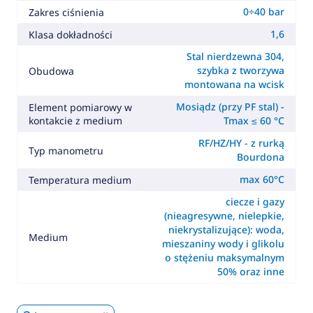
0÷40 bar
Zakres ciśnienia
1,6
Klasa dokładności
Stal nierdzewna 304,
szybka z tworzywa
Obudowa
montowana na wcisk
Mosiądz (przy PF stal) -
Element pomiarowy w
kontakcie z medium
Tmax ≤ 60 °C
RF/HZ/HY - z rurką
Typ manometru
Bourdona
max 60°C
Temperatura medium
ciecze i gazy
(nieagresywne, nielepkie,
niekrystalizujące): woda,
Medium
mieszaniny wody i glikolu
o stężeniu maksymalnym
50% oraz inne