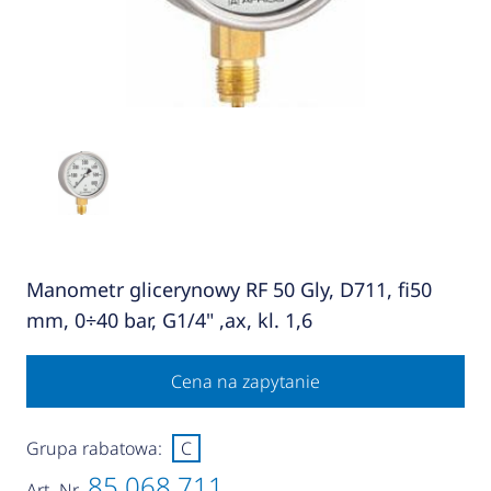
Manometr glicerynowy RF 50 Gly, D711, fi50
mm, 0÷40 bar, G1/4" ,ax, kl. 1,6
Cena na zapytanie
Grupa rabatowa:
C
85 068 711
Art.-Nr