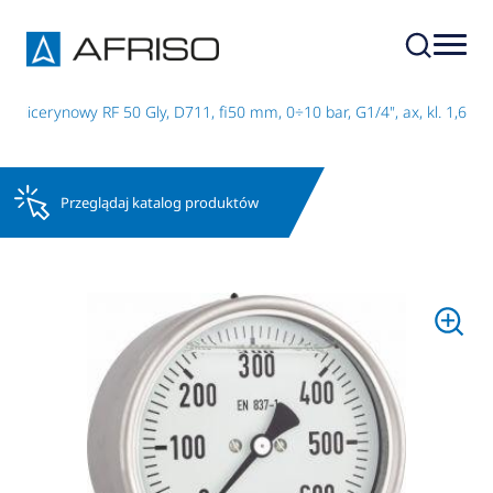
glicerynowy RF 50 Gly, D711, fi50 mm, 0÷10 bar, G1/4", ax, kl. 1,6
Przeglądaj katalog produktów