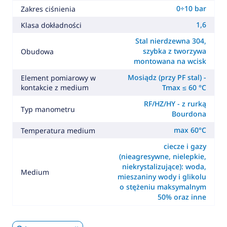
0÷10 bar
Zakres ciśnienia
1,6
Klasa dokładności
Stal nierdzewna 304,
szybka z tworzywa
Obudowa
montowana na wcisk
Mosiądz (przy PF stal) -
Element pomiarowy w
kontakcie z medium
Tmax ≤ 60 °C
RF/HZ/HY - z rurką
Typ manometru
Bourdona
max 60°C
Temperatura medium
ciecze i gazy
(nieagresywne, nielepkie,
niekrystalizujące): woda,
Medium
mieszaniny wody i glikolu
o stężeniu maksymalnym
50% oraz inne