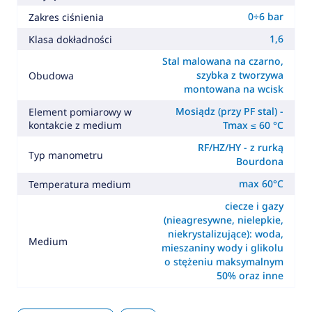
0÷6 bar
Zakres ciśnienia
1,6
Klasa dokładności
Stal malowana na czarno,
szybka z tworzywa
Obudowa
montowana na wcisk
Mosiądz (przy PF stal) -
Element pomiarowy w
kontakcie z medium
Tmax ≤ 60 °C
RF/HZ/HY - z rurką
Typ manometru
Bourdona
max 60°C
Temperatura medium
ciecze i gazy
(nieagresywne, nielepkie,
niekrystalizujące): woda,
Medium
mieszaniny wody i glikolu
o stężeniu maksymalnym
50% oraz inne