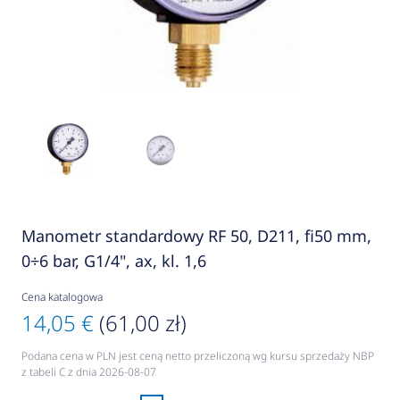
Manometr standardowy RF 50, D211, fi50 mm,
0÷6 bar, G1/4", ax, kl. 1,6
Cena katalogowa
14,05 €
(61,00 zł)
Podana cena w PLN jest ceną netto przeliczoną wg kursu sprzedaży NBP
z tabeli C z dnia 2026-08-07