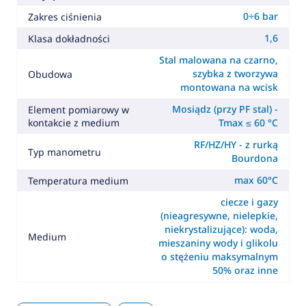
0÷6 bar
Zakres ciśnienia
1,6
Klasa dokładności
Stal malowana na czarno,
szybka z tworzywa
Obudowa
montowana na wcisk
Mosiądz (przy PF stal) -
Element pomiarowy w
kontakcie z medium
Tmax ≤ 60 °C
RF/HZ/HY - z rurką
Typ manometru
Bourdona
max 60°C
Temperatura medium
ciecze i gazy
(nieagresywne, nielepkie,
niekrystalizujące): woda,
Medium
mieszaniny wody i glikolu
o stężeniu maksymalnym
50% oraz inne