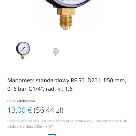
Manometr standardowy RF 50, D201, fi50 mm,
0÷6 bar, G1/4", rad, kl. 1,6
Cena katalogowa
13,00 €
(56,44 zł)
Podana cena w PLN jest ceną netto przeliczoną wg kursu sprzedaży NBP
z tabeli C z dnia 2026-08-07