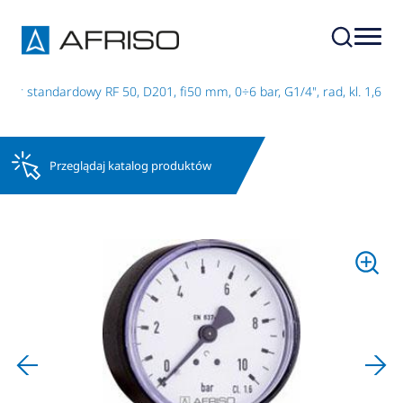
tr standardowy RF 50, D201, fi50 mm, 0÷6 bar, G1/4", rad, kl. 1,6
Przeglądaj katalog produktów