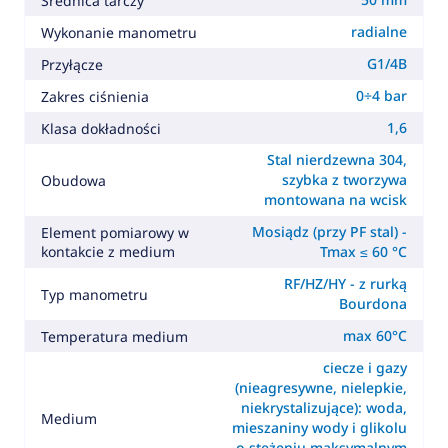
Średnica tarczy
radialne
Wykonanie manometru
G1/4B
Przyłącze
0÷4 bar
Zakres ciśnienia
1,6
Klasa dokładności
Stal nierdzewna 304,
szybka z tworzywa
Obudowa
montowana na wcisk
Mosiądz (przy PF stal) -
Element pomiarowy w
kontakcie z medium
Tmax ≤ 60 °C
RF/HZ/HY - z rurką
Typ manometru
Bourdona
max 60°C
Temperatura medium
ciecze i gazy
(nieagresywne, nielepkie,
niekrystalizujące): woda,
Medium
mieszaniny wody i glikolu
o stężeniu maksymalnym