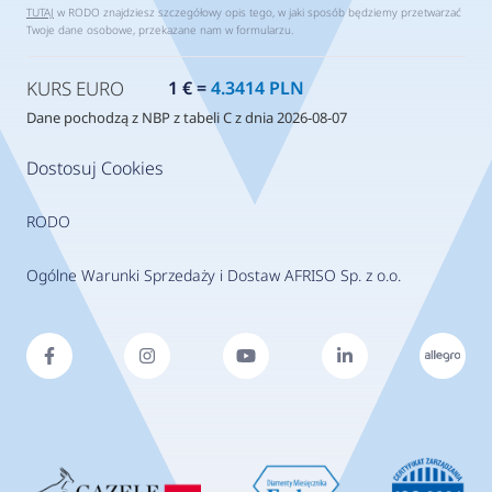
TUTAJ
w RODO znajdziesz szczegółowy opis tego, w jaki sposób będziemy przetwarzać
Twoje dane osobowe, przekazane nam w formularzu.
KURS EURO
1 € =
4.3414 PLN
Dane pochodzą z NBP z tabeli C z dnia 2026-08-07
Dostosuj Cookies
RODO
Ogólne Warunki Sprzedaży i Dostaw AFRISO Sp. z o.o.