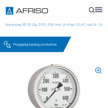
 glicerynowy RF 50 Gly, D701, fi50 mm, 0÷4 bar, G1/4", rad, kl. 1,6
Przeglądaj katalog produktów