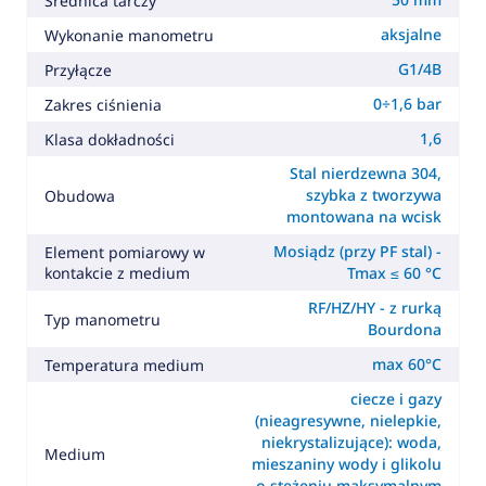
Średnica tarczy
aksjalne
Wykonanie manometru
G1/4B
Przyłącze
0÷1,6 bar
Zakres ciśnienia
1,6
Klasa dokładności
Stal nierdzewna 304,
szybka z tworzywa
Obudowa
montowana na wcisk
Mosiądz (przy PF stal) -
Element pomiarowy w
kontakcie z medium
Tmax ≤ 60 °C
RF/HZ/HY - z rurką
Typ manometru
Bourdona
max 60°C
Temperatura medium
ciecze i gazy
(nieagresywne, nielepkie,
niekrystalizujące): woda,
Medium
mieszaniny wody i glikolu
o stężeniu maksymalnym