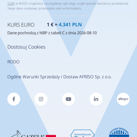
TUTAJ
w RODO znajdziesz szczegółowy opis tego, w jaki sposób będziemy przetwarzać
Twoje dane osobowe, przekazane nam w formularzu.
KURS EURO
1 € =
4.341 PLN
Dane pochodzą z NBP z tabeli C z dnia 2026-08-10
Dostosuj Cookies
RODO
Ogólne Warunki Sprzedaży i Dostaw AFRISO Sp. z o.o.