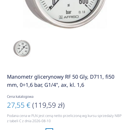
Manometr glicerynowy RF 50 Gly, D711, fi50
mm, 0÷1,6 bar, G1/4", ax, kl. 1,6
Cena katalogowa
27,55 €
(119,59 zł)
Podana cena w PLN jest ceną netto przeliczoną wg kursu sprzedaży NBP
z tabeli C z dnia 2026-08-10