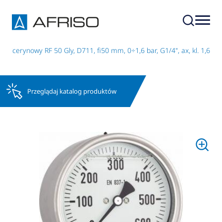
glicerynowy RF 50 Gly, D711, fi50 mm, 0÷1,6 bar, G1/4", ax, kl. 1,6
Przeglądaj katalog produktów