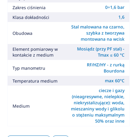
0÷1,6 bar
Zakres ciśnienia
1,6
Klasa dokładności
Stal malowana na czarno,
szybka z tworzywa
Obudowa
montowana na wcisk
Mosiądz (przy PF stal) -
Element pomiarowy w
kontakcie z medium
Tmax ≤ 60 °C
RF/HZ/HY - z rurką
Typ manometru
Bourdona
max 60°C
Temperatura medium
ciecze i gazy
(nieagresywne, nielepkie,
niekrystalizujące): woda,
Medium
mieszaniny wody i glikolu
o stężeniu maksymalnym
50% oraz inne