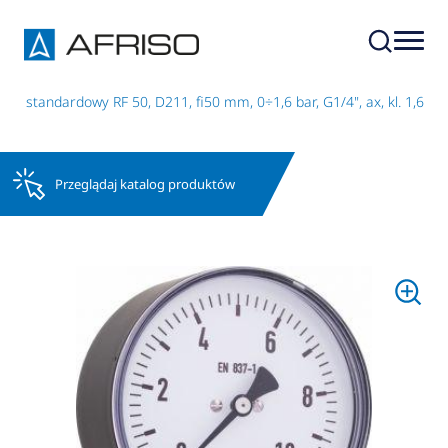
r standardowy RF 50, D211, fi50 mm, 0÷1,6 bar, G1/4", ax, kl. 1,6
Przeglądaj katalog produktów