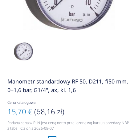
Manometr standardowy RF 50, D211, fi50 mm,
0÷1,6 bar, G1/4", ax, kl. 1,6
Cena katalogowa
15,70 €
(68,16 zł)
Podana cena w PLN jest ceną netto przeliczoną wg kursu sprzedaży NBP
z tabeli C z dnia 2026-08-07