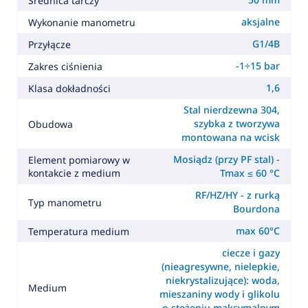
Średnica tarczy
aksjalne
Wykonanie manometru
G1/4B
Przyłącze
-1÷15 bar
Zakres ciśnienia
1,6
Klasa dokładności
Stal nierdzewna 304,
szybka z tworzywa
Obudowa
montowana na wcisk
Mosiądz (przy PF stal) -
Element pomiarowy w
kontakcie z medium
Tmax ≤ 60 °C
RF/HZ/HY - z rurką
Typ manometru
Bourdona
max 60°C
Temperatura medium
ciecze i gazy
(nieagresywne, nielepkie,
niekrystalizujące): woda,
Medium
mieszaniny wody i glikolu
o stężeniu maksymalnym