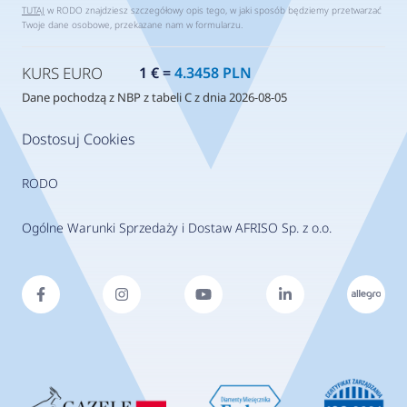
TUTAJ
w RODO znajdziesz szczegółowy opis tego, w jaki sposób będziemy przetwarzać
Twoje dane osobowe, przekazane nam w formularzu.
KURS EURO
1 € =
4.3458 PLN
Dane pochodzą z NBP z tabeli C z dnia 2026-08-05
Dostosuj Cookies
RODO
Ogólne Warunki Sprzedaży i Dostaw AFRISO Sp. z o.o.