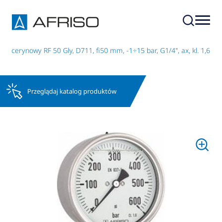
glicerynowy RF 50 Gly, D711, fi50 mm, -1÷15 bar, G1/4", ax, kl. 1,6
Przeglądaj katalog produktów