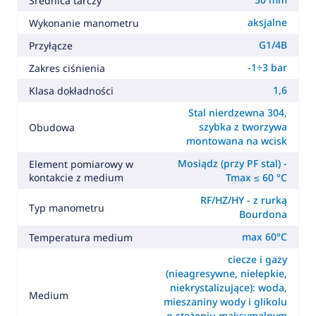
Średnica tarczy
aksjalne
Wykonanie manometru
G1/4B
Przyłącze
-1÷3 bar
Zakres ciśnienia
1,6
Klasa dokładności
Stal nierdzewna 304,
szybka z tworzywa
Obudowa
montowana na wcisk
Mosiądz (przy PF stal) -
Element pomiarowy w
kontakcie z medium
Tmax ≤ 60 °C
RF/HZ/HY - z rurką
Typ manometru
Bourdona
max 60°C
Temperatura medium
ciecze i gazy
(nieagresywne, nielepkie,
niekrystalizujące): woda,
Medium
mieszaniny wody i glikolu
o stężeniu maksymalnym