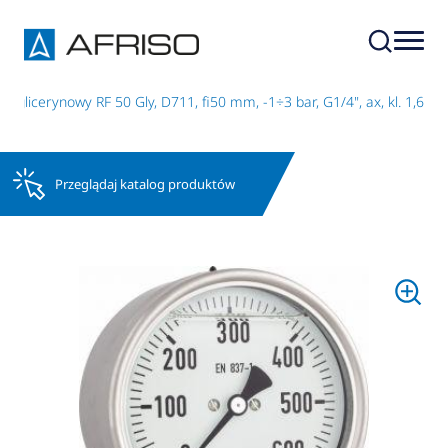
 glicerynowy RF 50 Gly, D711, fi50 mm, -1÷3 bar, G1/4", ax, kl. 1,6
Przeglądaj katalog produktów