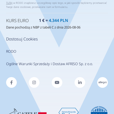
TUTAJ
w RODO znajdziesz szczegółowy opis tego, w jaki sposób będziemy przetwarzać
Twoje dane osobowe, przekazane nam w formularzu.
KURS EURO
1 € =
4.344 PLN
Dane pochodzą z NBP z tabeli C z dnia 2026-08-06
Dostosuj Cookies
RODO
Ogólne Warunki Sprzedaży i Dostaw AFRISO Sp. z o.o.