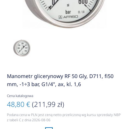
Manometr glicerynowy RF 50 Gly, D711, fi50
mm, -1÷3 bar, G1/4", ax, kl. 1,6
Cena katalogowa
48,80 €
(211,99 zł)
Podana cena w PLN jest ceną netto przeliczoną wg kursu sprzedaży NBP
z tabeli C z dnia 2026-08-06