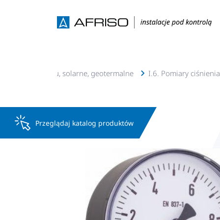
nstalacje c.o., c.w.u, solarne, geotermalne
I.6. Pomiary ciśnieni
Przeglądaj katalog produktów