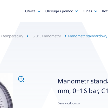
Oferta
Obsługa i pomoc
O nas
Roz
Katalog AFRISO
Zapytania ofertowe
AFRISO
Katalog SALUS Controls
Obsługa zamówień
Kariera
a i temperatury
I.6.01. Manometry
Manometr standardowy RF
Katalog Mastercool
Reklamacje
Media o na
Histor
Wyprzedaże
Wsparcie techniczne
Grupa
Promocje
Serwis urządzeń
Wyróż
Do pobrania
Gdzie kupić?
Polityk
Manometr standa
Klienci OEM
Kadra
mm, 0÷16 bar, G1/
Zgłoś 
Cena katalogowa