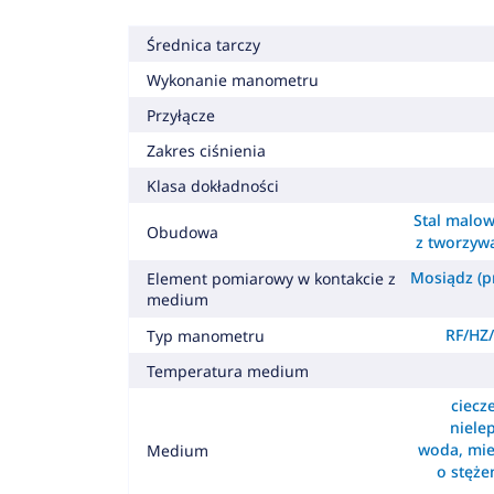
Średnica tarczy
Wykonanie manometru
Przyłącze
Zakres ciśnienia
Klasa dokładności
Stal malow
Obudowa
z tworzyw
Mosiądz (pr
Element pomiarowy w kontakcie z
medium
RF/HZ/
Typ manometru
Temperatura medium
ciecz
nielep
woda, mie
Medium
o stęż