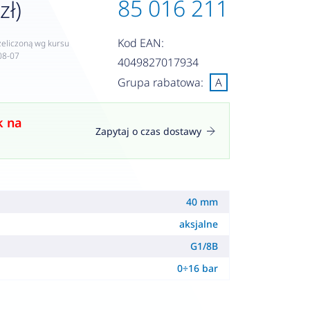
85 016 211
zł)
Kod EAN:
zeliczoną wg kursu
08-07
4049827017934
Grupa rabatowa:
A
k na
Zapytaj o czas dostawy
40 mm
aksjalne
G1/8B
0÷16 bar