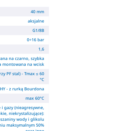
40 mm
aksjalne
G1/8B
0÷16 bar
1,6
ana na czarno, szybka
a montowana na wcisk
zy PF stal) - Tmax ≤ 60
°C
HY - z rurką Bourdona
max 60°C
e i gazy (nieagresywne,
kie, niekrystalizujące):
szaniny wody i glikolu
eniu maksymalnym 50%
oraz inne