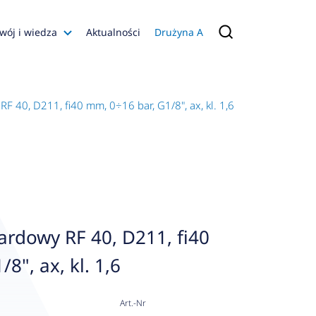
wój i wiedza
Aktualności
Drużyna A
Filmy poradnikowe
Konfiguratory
 40, D211, fi40 mm, 0÷16 bar, G1/8", ax, kl. 1,6
s
ia
 AFRISO
nienia
a jakości
rdowy RF 40, D211, fi40
 Zarządzająca
8", ax, kl. 1,6
naruszenie
Art.-Nr