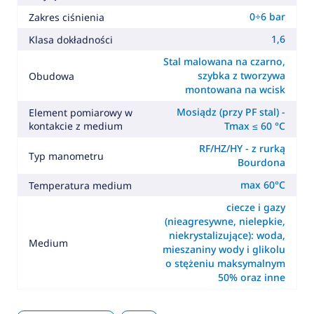
0÷6 bar
Zakres ciśnienia
1,6
Klasa dokładności
Stal malowana na czarno,
szybka z tworzywa
Obudowa
montowana na wcisk
Mosiądz (przy PF stal) -
Element pomiarowy w
kontakcie z medium
Tmax ≤ 60 °C
RF/HZ/HY - z rurką
Typ manometru
Bourdona
max 60°C
Temperatura medium
ciecze i gazy
(nieagresywne, nielepkie,
niekrystalizujące): woda,
Medium
mieszaniny wody i glikolu
o stężeniu maksymalnym
50% oraz inne