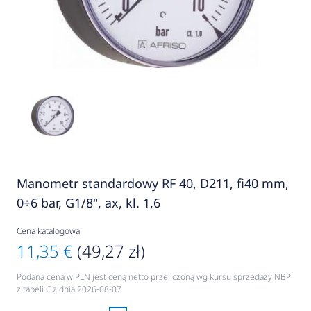
Manometr standardowy RF 40, D211, fi40 mm,
0÷6 bar, G1/8", ax, kl. 1,6
Cena katalogowa
11,35 €
(49,27 zł)
Podana cena w PLN jest ceną netto przeliczoną wg kursu sprzedaży NBP
z tabeli C z dnia 2026-08-07