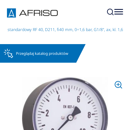
r standardowy RF 40, D211, fi40 mm, 0÷1,6 bar, G1/8", ax, kl. 1,6
Przeglądaj katalog produktów