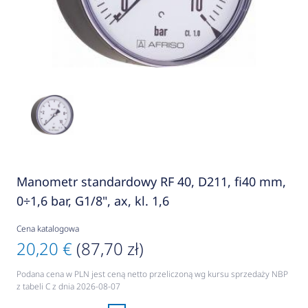
Manometr standardowy RF 40, D211, fi40 mm,
0÷1,6 bar, G1/8", ax, kl. 1,6
Cena katalogowa
20,20 €
(87,70 zł)
Podana cena w PLN jest ceną netto przeliczoną wg kursu sprzedaży NBP
z tabeli C z dnia 2026-08-07