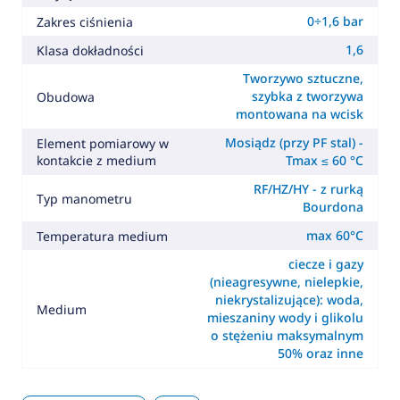
0÷1,6 bar
Zakres ciśnienia
1,6
Klasa dokładności
Tworzywo sztuczne,
szybka z tworzywa
Obudowa
montowana na wcisk
Mosiądz (przy PF stal) -
Element pomiarowy w
kontakcie z medium
Tmax ≤ 60 °C
RF/HZ/HY - z rurką
Typ manometru
Bourdona
max 60°C
Temperatura medium
ciecze i gazy
(nieagresywne, nielepkie,
niekrystalizujące): woda,
Medium
mieszaniny wody i glikolu
o stężeniu maksymalnym
50% oraz inne