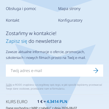
Obsługa i pomoc
Mapa strony
Kontakt
Konfiguratory
Zostańmy w kontakcie!
Zapisz się
do newslettera
Zawsze aktualne informacje o ofercie, promocjach,
szkoleniach i nowych filmach prosto na Twój e-mail.
TUTAJ
w RODO znajdziesz szczegółowy opis tego, w jaki sposób będziemy przetwarzać
Twoje dane osobowe, przekazane nam w formularzu.
KURS EURO
1 € =
4.3414 PLN
Dane pochodzą z NBP z tabeli C z dnia 2026-08-07