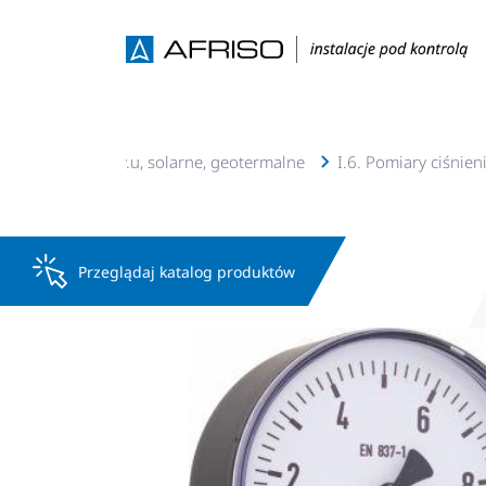
 Instalacje c.o., c.w.u, solarne, geotermalne
I.6. Pomiary ciśnien
Przeglądaj katalog produktów