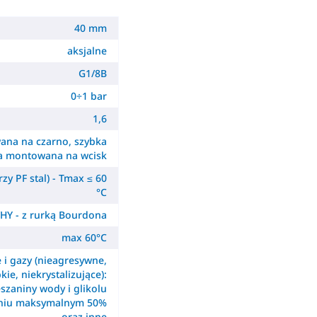
40 mm
aksjalne
G1/8B
0÷1 bar
1,6
ana na czarno, szybka
a montowana na wcisk
zy PF stal) - Tmax ≤ 60
°C
HY - z rurką Bourdona
max 60°C
e i gazy (nieagresywne,
kie, niekrystalizujące):
szaniny wody i glikolu
eniu maksymalnym 50%
oraz inne