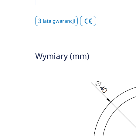
3
lata gwarancji
Wymiary (mm)