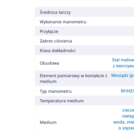
Średnica tarczy
Wykonanie manometru
Przyłącze
Zakres ciśnienia
Klasa dokładności
Stal malow
Obudowa
z tworzyw
Mosiądz (pr
Element pomiarowy w kontakcie z
medium
RF/HZ/
Typ manometru
Temperatura medium
ciecz
nielep
woda, mie
Medium
o stęż