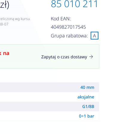
85 010 211
zł)
Kod EAN:
zeliczoną wg kursu
08-07
4049827017545
Grupa rabatowa:
A
k na
Zapytaj o czas dostawy
40 mm
aksjalne
G1/8B
0÷1 bar