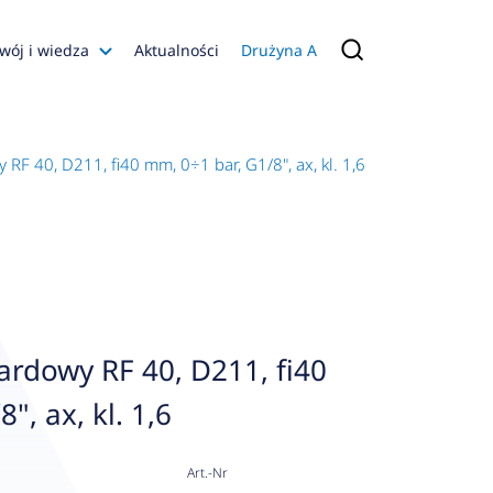
wój i wiedza
Aktualności
Drużyna A
Filmy poradnikowe
Konfiguratory
F 40, D211, fi40 mm, 0÷1 bar, G1/8", ax, kl. 1,6
s
ia
 AFRISO
nienia
a jakości
rdowy RF 40, D211, fi40
 Zarządzająca
", ax, kl. 1,6
naruszenie
Art.-Nr