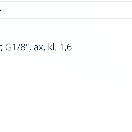
y
1/8", ax, kl. 1,6