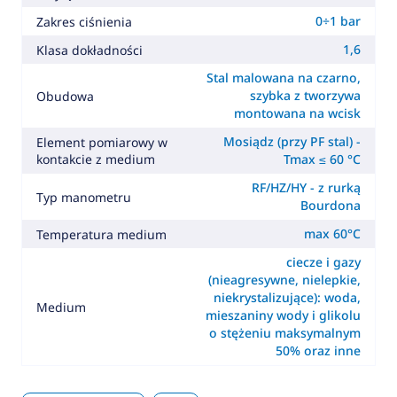
0÷1 bar
Zakres ciśnienia
1,6
Klasa dokładności
Stal malowana na czarno,
szybka z tworzywa
Obudowa
montowana na wcisk
Mosiądz (przy PF stal) -
Element pomiarowy w
kontakcie z medium
Tmax ≤ 60 °C
RF/HZ/HY - z rurką
Typ manometru
Bourdona
max 60°C
Temperatura medium
ciecze i gazy
(nieagresywne, nielepkie,
niekrystalizujące): woda,
Medium
mieszaniny wody i glikolu
o stężeniu maksymalnym
50% oraz inne