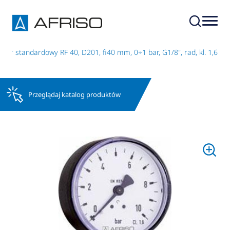
tr standardowy RF 40, D201, fi40 mm, 0÷1 bar, G1/8", rad, kl. 1,6
Przeglądaj katalog produktów