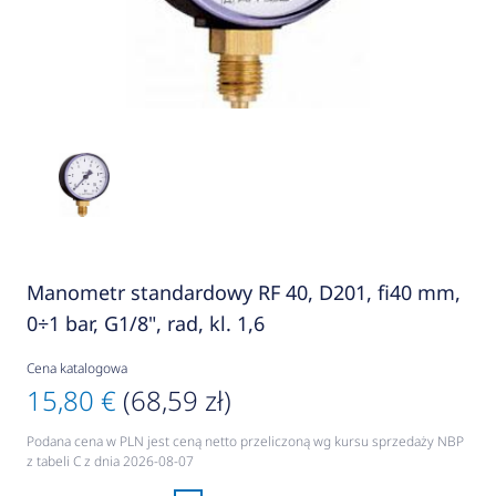
Manometr standardowy RF 40, D201, fi40 mm,
0÷1 bar, G1/8", rad, kl. 1,6
Cena katalogowa
15,80 €
(68,59 zł)
Podana cena w PLN jest ceną netto przeliczoną wg kursu sprzedaży NBP
z tabeli C z dnia 2026-08-07