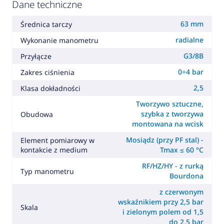
Dane techniczne
63 mm
Średnica tarczy
radialne
Wykonanie manometru
G3/8B
Przyłącze
0÷4 bar
Zakres ciśnienia
2,5
Klasa dokładności
Tworzywo sztuczne,
szybka z tworzywa
Obudowa
montowana na wcisk
Mosiądz (przy PF stal) -
Element pomiarowy w
kontakcie z medium
Tmax ≤ 60 °C
RF/HZ/HY - z rurką
Typ manometru
Bourdona
z czerwonym
wskaźnikiem przy 2,5 bar
Skala
i zielonym polem od 1,5
do 2,5 bar