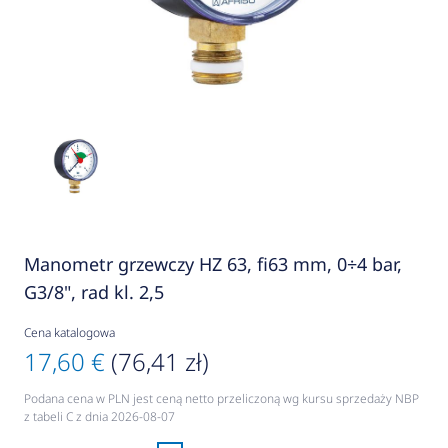
Manometr grzewczy HZ 63, fi63 mm, 0÷4 bar,
G3/8", rad kl. 2,5
Cena katalogowa
17,60 €
(76,41 zł)
Podana cena w PLN jest ceną netto przeliczoną wg kursu sprzedaży NBP
z tabeli C z dnia 2026-08-07