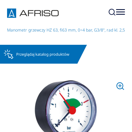
y
Manometr grzewczy HZ 63, fi63 mm, 0÷4 bar, G3/8", rad kl. 2,5
Przeglądaj katalog produktów