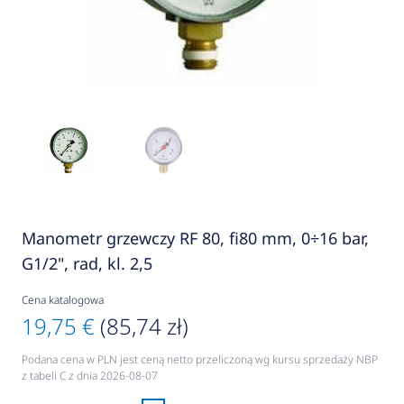
Manometr grzewczy RF 80, fi80 mm, 0÷16 bar,
G1/2", rad, kl. 2,5
Cena katalogowa
19,75 €
(85,74 zł)
Podana cena w PLN jest ceną netto przeliczoną wg kursu sprzedaży NBP
z tabeli C z dnia 2026-08-07