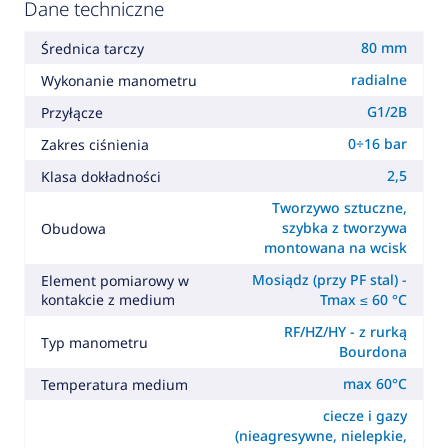
Dane techniczne
80 mm
Średnica tarczy
radialne
Wykonanie manometru
G1/2B
Przyłącze
0÷16 bar
Zakres ciśnienia
2,5
Klasa dokładności
Tworzywo sztuczne,
szybka z tworzywa
Obudowa
montowana na wcisk
Mosiądz (przy PF stal) -
Element pomiarowy w
kontakcie z medium
Tmax ≤ 60 °C
RF/HZ/HY - z rurką
Typ manometru
Bourdona
max 60°C
Temperatura medium
ciecze i gazy
(nieagresywne, nielepkie,