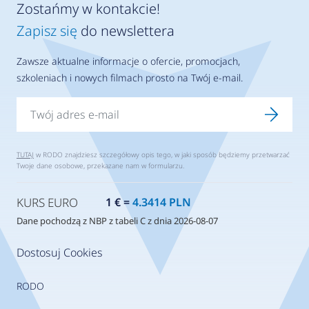
Zostańmy w kontakcie!
Zapisz się
do newslettera
Zawsze aktualne informacje o ofercie, promocjach,
szkoleniach i nowych filmach prosto na Twój e-mail.
TUTAJ
w RODO znajdziesz szczegółowy opis tego, w jaki sposób będziemy przetwarzać
Twoje dane osobowe, przekazane nam w formularzu.
KURS EURO
1 € =
4.3414 PLN
Dane pochodzą z NBP z tabeli C z dnia 2026-08-07
Dostosuj Cookies
RODO