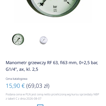
Manometr grzewczy RF 63, fi63 mm, 0÷2,5 bar,
G1/4", ax, kl. 2,5
Cena katalogowa
15,90 €
(69,03 zł)
Podana cena w PLN jest ceną netto przeliczoną wg kursu sprzedaży NBP
z tabeli C z dnia 2026-08-07