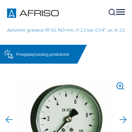
Manometr grzewczy RF 63, fi63 mm, 0÷2,5 bar, G1/4", ax, kl. 2,5
Przeglądaj katalog produktów