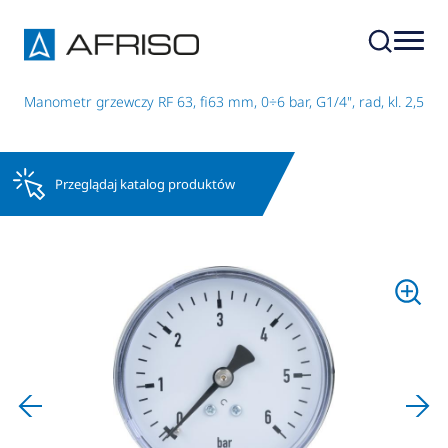
y
Manometr grzewczy RF 63, fi63 mm, 0÷6 bar, G1/4", rad, kl. 2,5
Przeglądaj katalog produktów