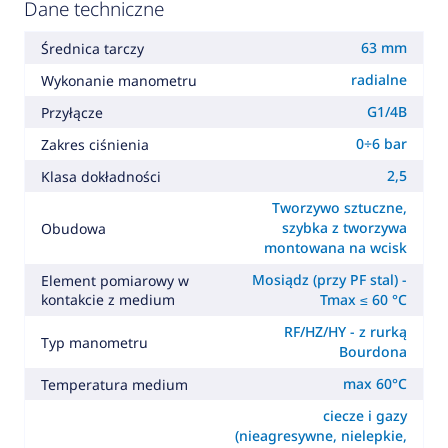
Dane techniczne
63 mm
Średnica tarczy
radialne
Wykonanie manometru
G1/4B
Przyłącze
0÷6 bar
Zakres ciśnienia
2,5
Klasa dokładności
Tworzywo sztuczne,
szybka z tworzywa
Obudowa
montowana na wcisk
Mosiądz (przy PF stal) -
Element pomiarowy w
kontakcie z medium
Tmax ≤ 60 °C
RF/HZ/HY - z rurką
Typ manometru
Bourdona
max 60°C
Temperatura medium
ciecze i gazy
(nieagresywne, nielepkie,