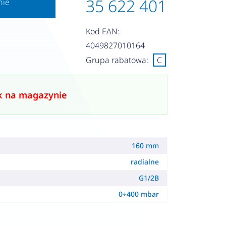
35 622 401
nie
Kod EAN:
4049827010164
Grupa rabatowa:
C
k na magazynie
160 mm
radialne
G1/2B
0÷400 mbar