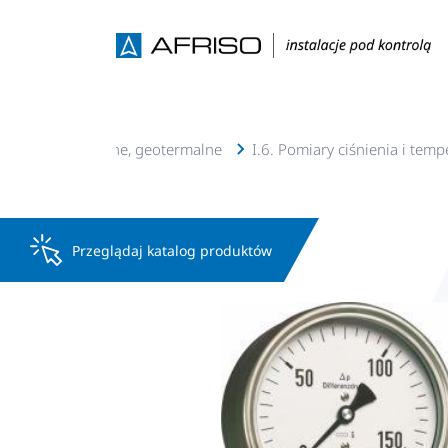
e c.o., c.w.u, solarne, geotermalne
I.6. Pomiary ciśnienia i temp
Przeglądaj katalog produktów