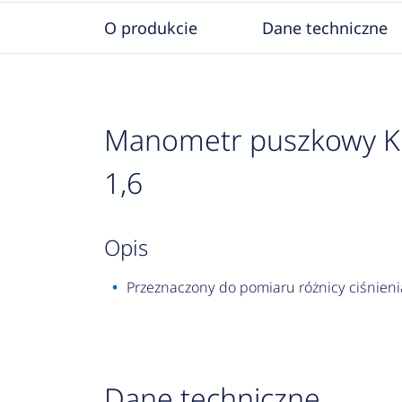
O produkcie
Dane techniczne
Manometr puszkowy KP 1
1,6
opis
Przeznaczony do pomiaru różnicy ciśnien
Dane techniczne