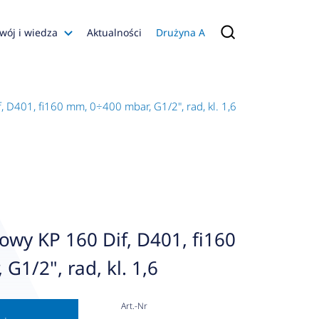
wój i wiedza
Aktualności
Drużyna A
Filmy poradnikowe
Konfiguratory
D401, fi160 mm, 0÷400 mbar, G1/2", rad, kl. 1,6
s
ia
 AFRISO
nienia
a jakości
wy KP 160 Dif, D401, fi160
 Zarządzająca
G1/2", rad, kl. 1,6
naruszenie
Art.-Nr