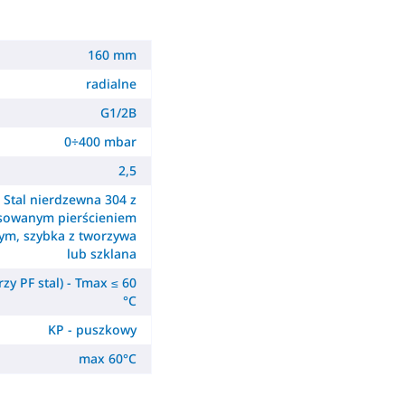
160 mm
radialne
G1/2B
0÷400 mbar
2,5
Stal nierdzewna 304 z
sowanym pierścieniem
m, szybka z tworzywa
lub szklana
zy PF stal) - Tmax ≤ 60
°C
KP - puszkowy
max 60°C