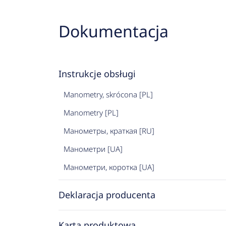
Dokumentacja
Instrukcje obsługi
Manometry, skrócona [PL]
Manometry [PL]
Манометры, краткая [RU]
Манометри [UA]
Манометри, коротка [UA]
Deklaracja producenta
Karta produktowa