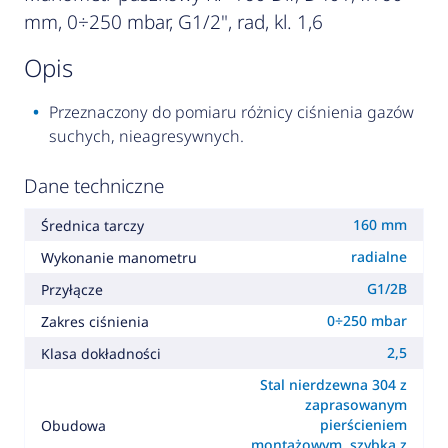
mm, 0÷250 mbar, G1/2", rad, kl. 1,6
opis
Przeznaczony do pomiaru różnicy ciśnienia gazów
suchych, nieagresywnych.
Dane techniczne
160 mm
Średnica tarczy
radialne
Wykonanie manometru
G1/2B
Przyłącze
0÷250 mbar
Zakres ciśnienia
2,5
Klasa dokładności
Stal nierdzewna 304 z
zaprasowanym
pierścieniem
Obudowa
montażowym, szybka z