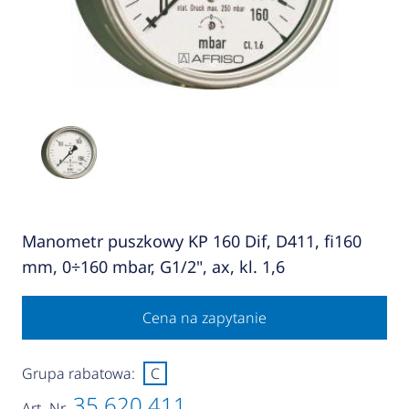
Manometr puszkowy KP 160 Dif, D411, fi160
mm, 0÷160 mbar, G1/2", ax, kl. 1,6
Cena na zapytanie
Grupa rabatowa:
C
35 620 411
Art.-Nr