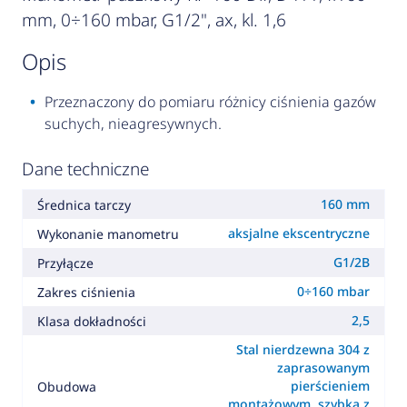
mm, 0÷160 mbar, G1/2", ax, kl. 1,6
opis
Przeznaczony do pomiaru różnicy ciśnienia gazów
suchych, nieagresywnych.
Dane techniczne
160 mm
Średnica tarczy
aksjalne ekscentryczne
Wykonanie manometru
G1/2B
Przyłącze
0÷160 mbar
Zakres ciśnienia
2,5
Klasa dokładności
Stal nierdzewna 304 z
zaprasowanym
pierścieniem
Obudowa
montażowym, szybka z