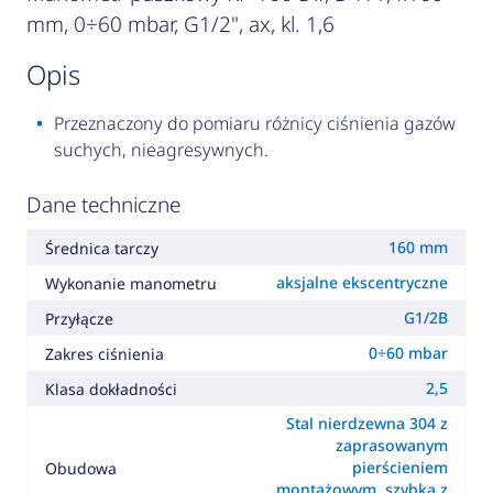
mm, 0÷60 mbar, G1/2", ax, kl. 1,6
opis
Przeznaczony do pomiaru różnicy ciśnienia gazów
suchych, nieagresywnych.
Dane techniczne
160 mm
Średnica tarczy
aksjalne ekscentryczne
Wykonanie manometru
G1/2B
Przyłącze
0÷60 mbar
Zakres ciśnienia
2,5
Klasa dokładności
Stal nierdzewna 304 z
zaprasowanym
pierścieniem
Obudowa
montażowym, szybka z