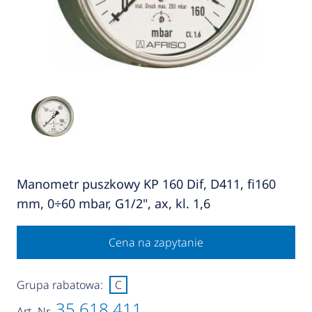
Manometr puszkowy KP 160 Dif, D411, fi160
mm, 0÷60 mbar, G1/2", ax, kl. 1,6
Cena na zapytanie
Grupa rabatowa:
C
35 618 411
Art.-Nr