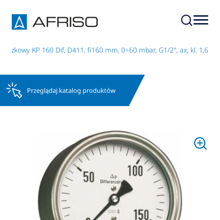
uszkowy KP 160 Dif, D411, fi160 mm, 0÷60 mbar, G1/2", ax, kl. 1,6
Przeglądaj katalog produktów