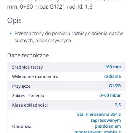
mm, 0÷60 mbar, G1/2", rad, kl. 1,6
opis
Przeznaczony do pomiaru różnicy ciśnienia gazów
suchych, nieagresywnych.
Dane techniczne
160 mm
Średnica tarczy
radialne
Wykonanie manometru
G1/2B
Przyłącze
0÷60 mbar
Zakres ciśnienia
2,5
Klasa dokładności
Stal nierdzewna 304 z
zaprasowanym
pierścieniem
Obudowa
montażowym, szybka z