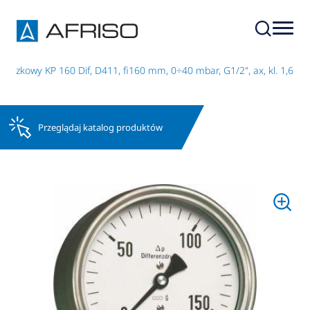
uszkowy KP 160 Dif, D411, fi160 mm, 0÷40 mbar, G1/2", ax, kl. 1,6
Przeglądaj katalog produktów