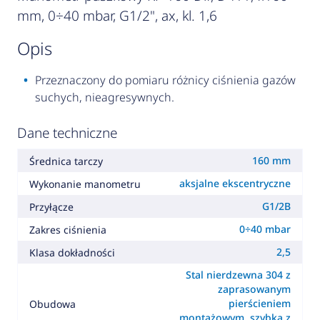
mm, 0÷40 mbar, G1/2", ax, kl. 1,6
opis
Przeznaczony do pomiaru różnicy ciśnienia gazów
suchych, nieagresywnych.
Dane techniczne
160 mm
Średnica tarczy
aksjalne ekscentryczne
Wykonanie manometru
G1/2B
Przyłącze
0÷40 mbar
Zakres ciśnienia
2,5
Klasa dokładności
Stal nierdzewna 304 z
zaprasowanym
pierścieniem
Obudowa
montażowym, szybka z