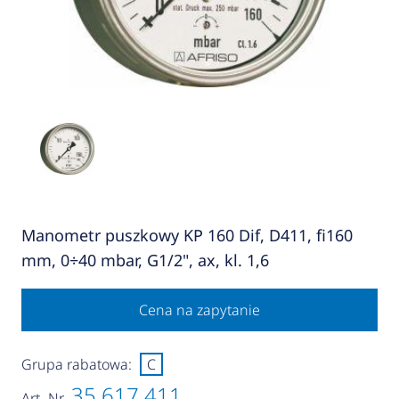
Manometr puszkowy KP 160 Dif, D411, fi160
mm, 0÷40 mbar, G1/2", ax, kl. 1,6
Cena na zapytanie
Grupa rabatowa:
C
35 617 411
Art.-Nr