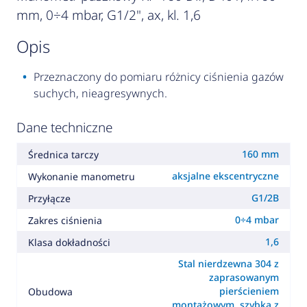
mm, 0÷4 mbar, G1/2", ax, kl. 1,6
opis
Przeznaczony do pomiaru różnicy ciśnienia gazów
suchych, nieagresywnych.
Dane techniczne
160 mm
Średnica tarczy
aksjalne ekscentryczne
Wykonanie manometru
G1/2B
Przyłącze
0÷4 mbar
Zakres ciśnienia
1,6
Klasa dokładności
Stal nierdzewna 304 z
zaprasowanym
pierścieniem
Obudowa
montażowym, szybka z