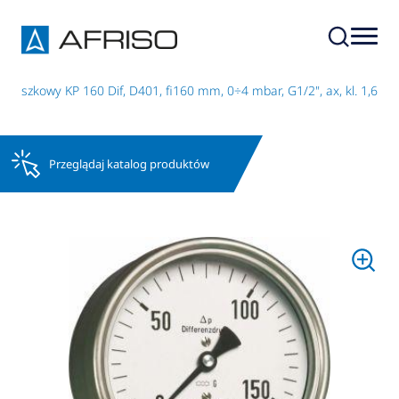
puszkowy KP 160 Dif, D401, fi160 mm, 0÷4 mbar, G1/2", ax, kl. 1,6
Przeglądaj katalog produktów