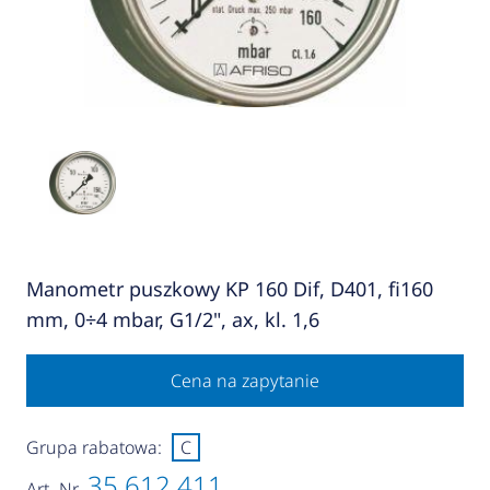
Manometr puszkowy KP 160 Dif, D401, fi160
mm, 0÷4 mbar, G1/2", ax, kl. 1,6
Cena na zapytanie
Grupa rabatowa:
C
35 612 411
Art.-Nr