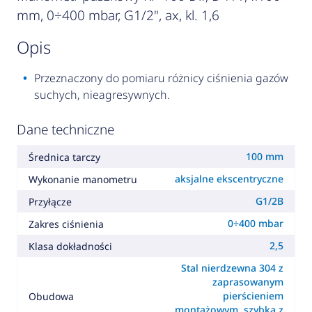
mm, 0÷400 mbar, G1/2", ax, kl. 1,6
opis
Przeznaczony do pomiaru różnicy ciśnienia gazów
suchych, nieagresywnych.
Dane techniczne
100 mm
Średnica tarczy
aksjalne ekscentryczne
Wykonanie manometru
G1/2B
Przyłącze
0÷400 mbar
Zakres ciśnienia
2,5
Klasa dokładności
Stal nierdzewna 304 z
zaprasowanym
pierścieniem
Obudowa
montażowym, szybka z