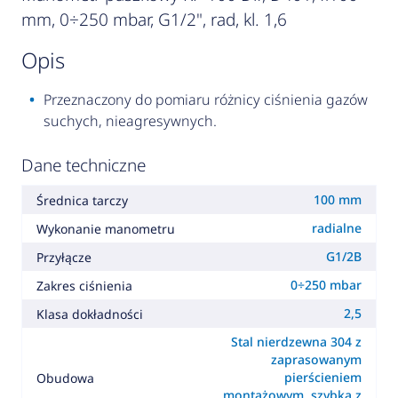
mm, 0÷250 mbar, G1/2", rad, kl. 1,6
opis
Przeznaczony do pomiaru różnicy ciśnienia gazów
suchych, nieagresywnych.
Dane techniczne
100 mm
Średnica tarczy
radialne
Wykonanie manometru
G1/2B
Przyłącze
0÷250 mbar
Zakres ciśnienia
2,5
Klasa dokładności
Stal nierdzewna 304 z
zaprasowanym
pierścieniem
Obudowa
montażowym, szybka z