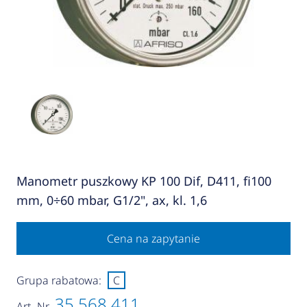
Manometr puszkowy KP 100 Dif, D411, fi100
mm, 0÷60 mbar, G1/2", ax, kl. 1,6
Cena na zapytanie
Grupa rabatowa:
C
35 568 411
Art.-Nr