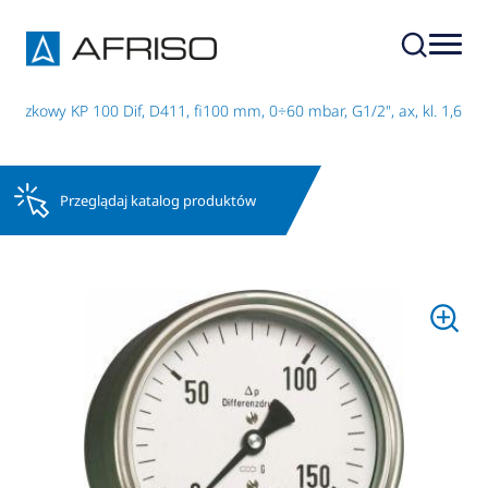
uszkowy KP 100 Dif, D411, fi100 mm, 0÷60 mbar, G1/2", ax, kl. 1,6
Przeglądaj katalog produktów