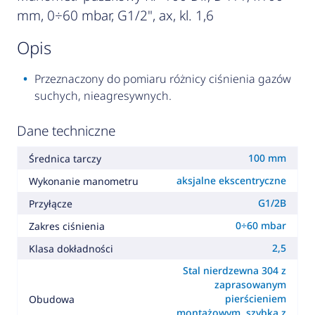
mm, 0÷60 mbar, G1/2", ax, kl. 1,6
opis
Przeznaczony do pomiaru różnicy ciśnienia gazów
suchych, nieagresywnych.
Dane techniczne
100 mm
Średnica tarczy
aksjalne ekscentryczne
Wykonanie manometru
G1/2B
Przyłącze
0÷60 mbar
Zakres ciśnienia
2,5
Klasa dokładności
Stal nierdzewna 304 z
zaprasowanym
pierścieniem
Obudowa
montażowym, szybka z