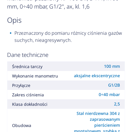
mm, 0÷40 mbar, G1/2", ax, kl. 1,6
opis
Przeznaczony do pomiaru różnicy ciśnienia gazów
suchych, nieagresywnych.
Dane techniczne
100 mm
Średnica tarczy
aksjalne ekscentryczne
Wykonanie manometru
G1/2B
Przyłącze
0÷40 mbar
Zakres ciśnienia
2,5
Klasa dokładności
Stal nierdzewna 304 z
zaprasowanym
pierścieniem
Obudowa
montażowym, szybka z