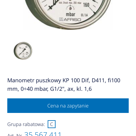
Manometr puszkowy KP 100 Dif, D411, fi100
mm, 0÷40 mbar, G1/2", ax, kl. 1,6
Cena na zapytanie
Grupa rabatowa:
C
35 567 411
Art.-Nr