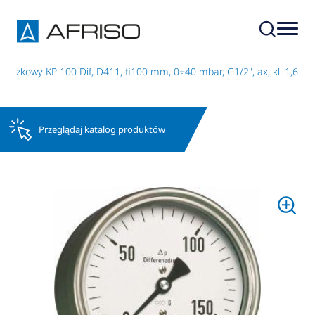
uszkowy KP 100 Dif, D411, fi100 mm, 0÷40 mbar, G1/2", ax, kl. 1,6
Przeglądaj katalog produktów