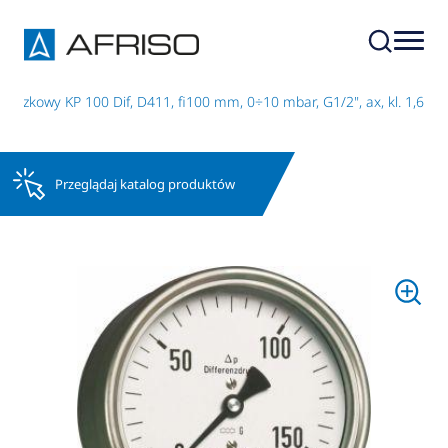
uszkowy KP 100 Dif, D411, fi100 mm, 0÷10 mbar, G1/2", ax, kl. 1,6
Przeglądaj katalog produktów