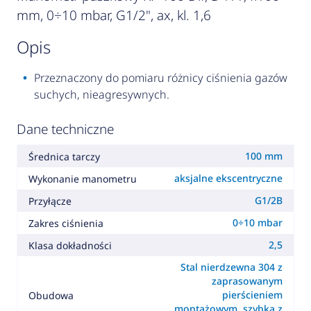
mm, 0÷10 mbar, G1/2", ax, kl. 1,6
opis
Przeznaczony do pomiaru różnicy ciśnienia gazów
suchych, nieagresywnych.
Dane techniczne
100 mm
Średnica tarczy
aksjalne ekscentryczne
Wykonanie manometru
G1/2B
Przyłącze
0÷10 mbar
Zakres ciśnienia
2,5
Klasa dokładności
Stal nierdzewna 304 z
zaprasowanym
pierścieniem
Obudowa
montażowym, szybka z