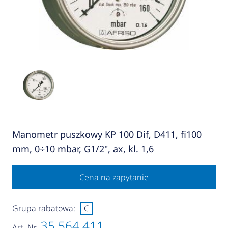
Manometr puszkowy KP 100 Dif, D411, fi100
mm, 0÷10 mbar, G1/2", ax, kl. 1,6
Cena na zapytanie
Grupa rabatowa:
C
35 564 411
Art.-Nr