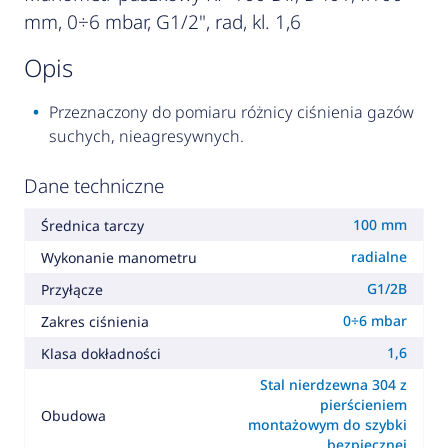
mm, 0÷6 mbar, G1/2", rad, kl. 1,6
opis
Przeznaczony do pomiaru różnicy ciśnienia gazów
suchych, nieagresywnych.
Dane techniczne
100 mm
Średnica tarczy
radialne
Wykonanie manometru
G1/2B
Przyłącze
0÷6 mbar
Zakres ciśnienia
1,6
Klasa dokładności
Stal nierdzewna 304 z
pierścieniem
Obudowa
montażowym do szybki
bezpiecznej