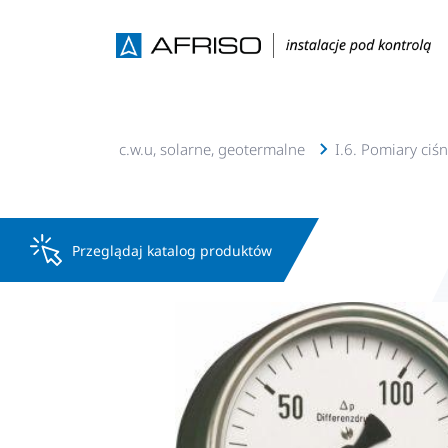
I. Instalacje c.o., c.w.u, solarne, geotermalne
I.6. Pomiary ciś
Przeglądaj katalog produktów