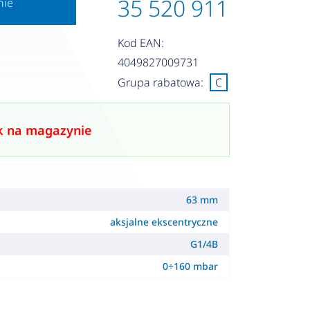
35 520 911
nie
Kod EAN:
4049827009731
Grupa rabatowa:
C
k na magazynie
63 mm
aksjalne ekscentryczne
G1/4B
0÷160 mbar