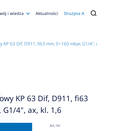
wój i wiedza
Aktualności
Drużyna A
Filmy poradnikowe
Konfiguratory
KP 63 Dif, D911, fi63 mm, 0÷160 mbar, G1/4", ax, kl. 1,6
s
ia
 AFRISO
nienia
a jakości
wy KP 63 Dif, D911, fi63
 Zarządzająca
G1/4", ax, kl. 1,6
naruszenie
Art.-Nr