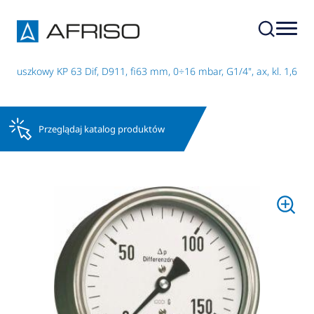
 puszkowy KP 63 Dif, D911, fi63 mm, 0÷16 mbar, G1/4", ax, kl. 1,6
Przeglądaj katalog produktów