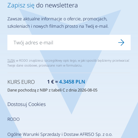
Zapisz się
do newslettera
Zawsze aktualne informacje o ofercie, promocjach,
szkoleniach i nowych filmach prosto na Twój e-mail.
TUTAJ
w RODO znajdziesz szczegółowy opis tego, w jaki sposób będziemy przetwarzać
Twoje dane osobowe, przekazane nam w formularzu.
KURS EURO
1 € =
4.3458 PLN
Dane pochodzą z NBP z tabeli C z dnia 2026-08-05
Dostosuj Cookies
RODO
Ogólne Warunki Sprzedaży i Dostaw AFRISO Sp. z o.o.