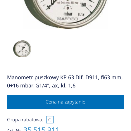
Manometr puszkowy KP 63 Dif, D911, fi63 mm,
0÷16 mbar, G1/4", ax, kl. 1,6
Cena na zapytanie
Grupa rabatowa:
C
35 515 911
Art.-Nr