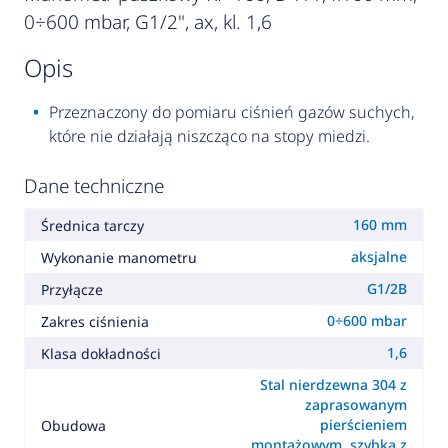
0÷600 mbar, G1/2", ax, kl. 1,6
opis
Przeznaczony do pomiaru ciśnień gazów suchych,
które nie działają niszcząco na stopy miedzi.
Dane techniczne
160 mm
Średnica tarczy
aksjalne
Wykonanie manometru
G1/2B
Przyłącze
0÷600 mbar
Zakres ciśnienia
1,6
Klasa dokładności
Stal nierdzewna 304 z
zaprasowanym
pierścieniem
Obudowa
montażowym, szybka z