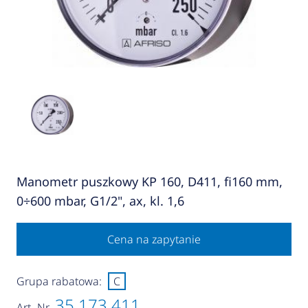
Manometr puszkowy KP 160, D411, fi160 mm,
0÷600 mbar, G1/2", ax, kl. 1,6
Cena na zapytanie
Grupa rabatowa:
C
35 173 411
Art.-Nr