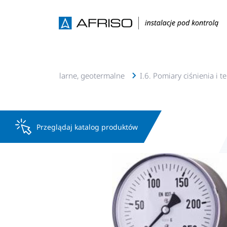
lacje c.o., c.w.u, solarne, geotermalne
I.6. Pomiary ciśnienia i 
Przeglądaj katalog produktów