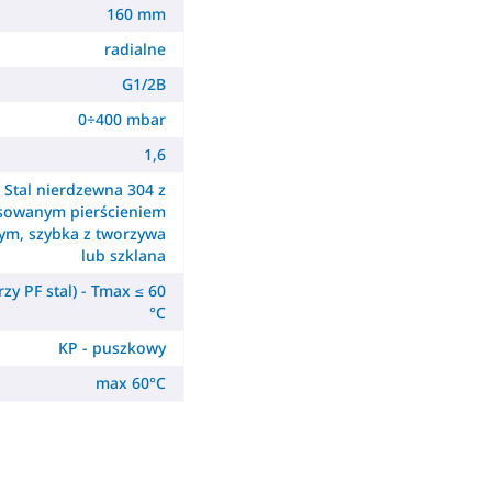
160 mm
radialne
G1/2B
0÷400 mbar
1,6
Stal nierdzewna 304 z
sowanym pierścieniem
m, szybka z tworzywa
lub szklana
zy PF stal) - Tmax ≤ 60
°C
KP - puszkowy
max 60°C