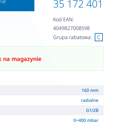
35 172 401
nie
Kod EAN:
4049827008598
Grupa rabatowa:
C
k na magazynie
160 mm
radialne
G1/2B
0÷400 mbar