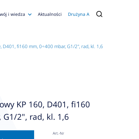
wój i wiedza
Aktualności
Drużyna A
Filmy poradnikowe
Konfiguratory
D401, fi160 mm, 0÷400 mbar, G1/2", rad, kl. 1,6
s
ia
 AFRISO
nienia
a jakości
wy KP 160, D401, fi160
 Zarządzająca
G1/2", rad, kl. 1,6
naruszenie
Art.-Nr