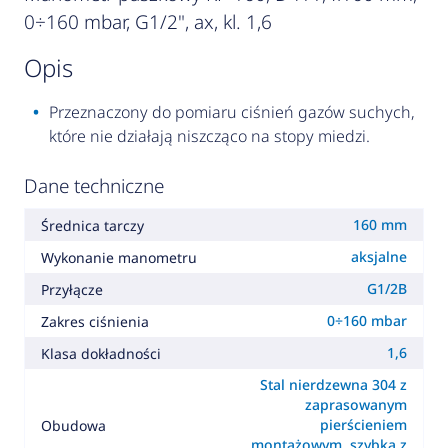
0÷160 mbar, G1/2", ax, kl. 1,6
opis
Przeznaczony do pomiaru ciśnień gazów suchych,
które nie działają niszcząco na stopy miedzi.
Dane techniczne
160 mm
Średnica tarczy
aksjalne
Wykonanie manometru
G1/2B
Przyłącze
0÷160 mbar
Zakres ciśnienia
1,6
Klasa dokładności
Stal nierdzewna 304 z
zaprasowanym
pierścieniem
Obudowa
montażowym, szybka z