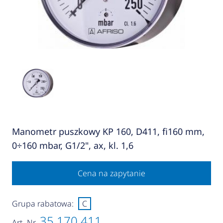
Manometr puszkowy KP 160, D411, fi160 mm,
0÷160 mbar, G1/2", ax, kl. 1,6
Cena na zapytanie
Grupa rabatowa:
C
35 170 411
Art.-Nr