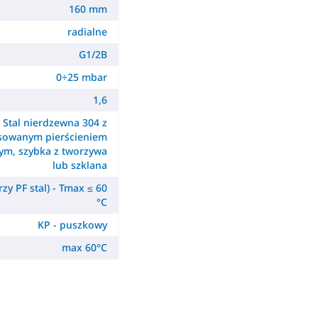
160 mm
radialne
G1/2B
0÷25 mbar
1,6
Stal nierdzewna 304 z
sowanym pierścieniem
m, szybka z tworzywa
lub szklana
zy PF stal) - Tmax ≤ 60
°C
KP - puszkowy
max 60°C