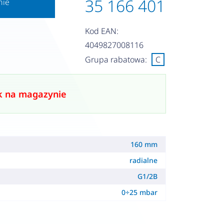
35 166 401
nie
Kod EAN:
4049827008116
Grupa rabatowa:
C
k na magazynie
160 mm
radialne
G1/2B
0÷25 mbar