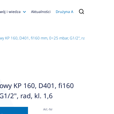
wój i wiedza
Aktualności
Drużyna A
Filmy poradnikowe
Konfiguratory
 KP 160, D401, fi160 mm, 0÷25 mbar, G1/2", rad, kl. 1,6
s
ia
 AFRISO
nienia
a jakości
wy KP 160, D401, fi160
 Zarządzająca
/2", rad, kl. 1,6
naruszenie
Art.-Nr