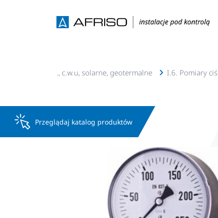
I. Instalacje c.o., c.w.u, solarne, geotermalne
I.6. Pomiary ci
Przeglądaj katalog produktów