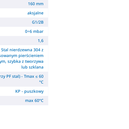
160 mm
aksjalne
G1/2B
0÷6 mbar
1,6
Stal nierdzewna 304 z
sowanym pierścieniem
m, szybka z tworzywa
lub szklana
zy PF stal) - Tmax ≤ 60
°C
KP - puszkowy
max 60°C