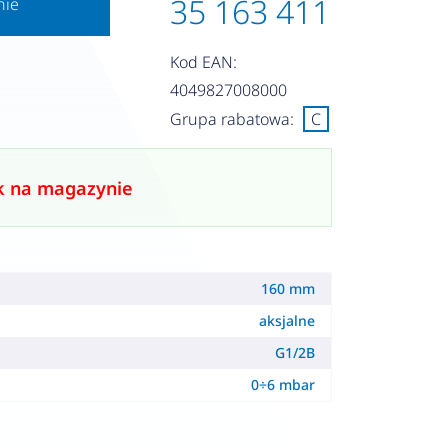
35 163 411
nie
Kod EAN:
4049827008000
Grupa rabatowa:
C
k na magazynie
160 mm
aksjalne
G1/2B
0÷6 mbar