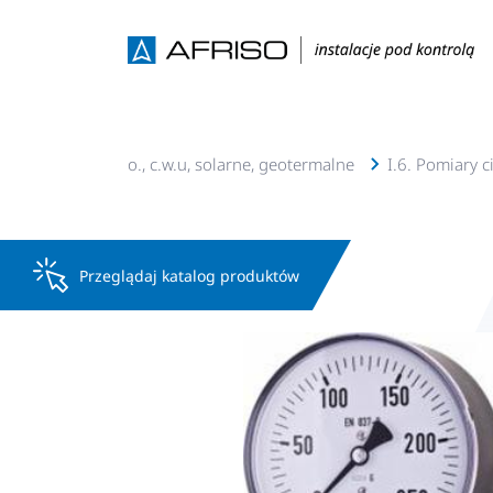
I. Instalacje c.o., c.w.u, solarne, geotermalne
I.6. Pomiary c
Przeglądaj katalog produktów