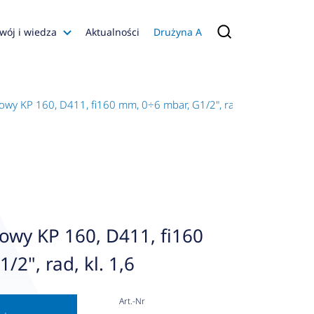
wój i wiedza
Aktualności
Drużyna A
Filmy poradnikowe
Konfiguratory
y KP 160, D411, fi160 mm, 0÷6 mbar, G1/2", rad, kl. 1,6
s
ia
 AFRISO
nienia
a jakości
wy KP 160, D411, fi160
 Zarządzająca
2", rad, kl. 1,6
naruszenie
Art.-Nr