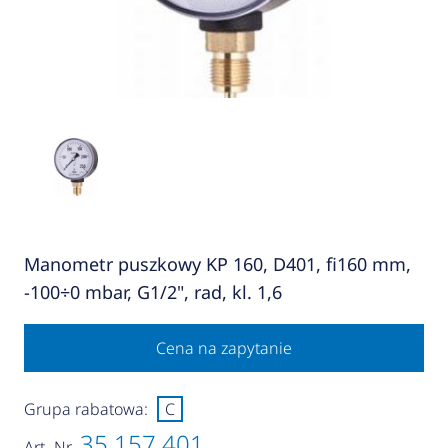
Manometr puszkowy KP 160, D401, fi160 mm,
-100÷0 mbar, G1/2", rad, kl. 1,6
Cena na zapytanie
Grupa rabatowa:
C
35 157 401
Art.-Nr