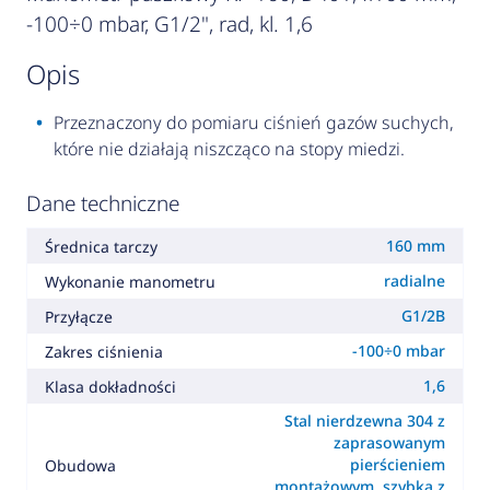
-100÷0 mbar, G1/2", rad, kl. 1,6
opis
Przeznaczony do pomiaru ciśnień gazów suchych,
które nie działają niszcząco na stopy miedzi.
Dane techniczne
160 mm
Średnica tarczy
radialne
Wykonanie manometru
G1/2B
Przyłącze
-100÷0 mbar
Zakres ciśnienia
1,6
Klasa dokładności
Stal nierdzewna 304 z
zaprasowanym
pierścieniem
Obudowa
montażowym, szybka z