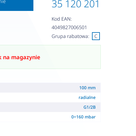
35 120 201
nie
Kod EAN:
4049827006501
Grupa rabatowa:
C
k na magazynie
100 mm
radialne
G1/2B
0÷160 mbar