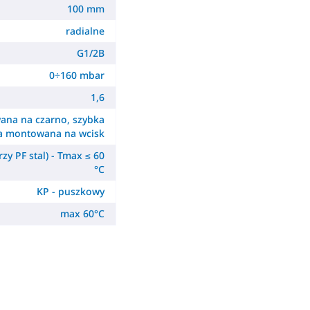
100 mm
radialne
G1/2B
0÷160 mbar
1,6
ana na czarno, szybka
a montowana na wcisk
zy PF stal) - Tmax ≤ 60
°C
KP - puszkowy
max 60°C