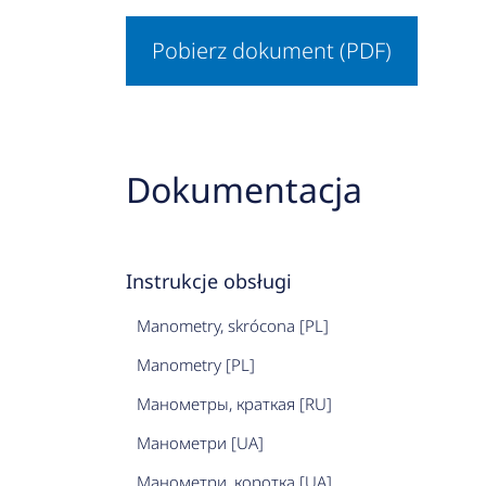
Pobierz dokument (PDF)
Dokumentacja
Instrukcje obsługi
Manometry, skrócona [PL]
Manometry [PL]
Манометры, краткая [RU]
Манометри [UA]
Манометри, коротка [UA]