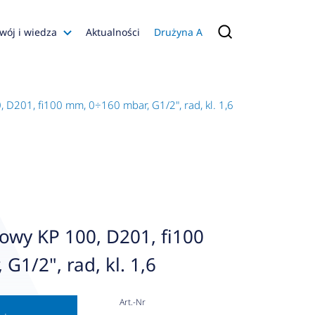
wój i wiedza
Aktualności
Drużyna A
Filmy poradnikowe
Konfiguratory
D201, fi100 mm, 0÷160 mbar, G1/2", rad, kl. 1,6
s
ia
 AFRISO
nienia
a jakości
wy KP 100, D201, fi100
 Zarządzająca
G1/2", rad, kl. 1,6
naruszenie
Art.-Nr