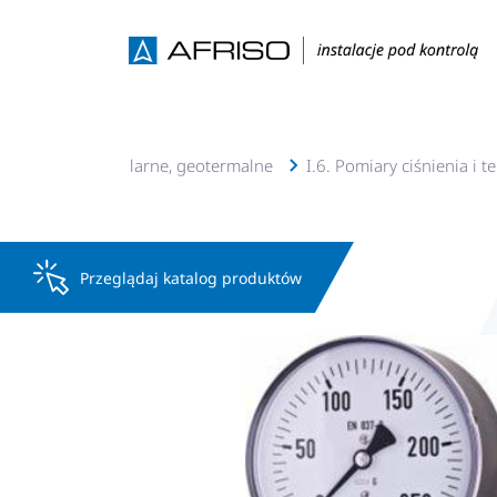
lacje c.o., c.w.u, solarne, geotermalne
I.6. Pomiary ciśnienia i 
Przeglądaj katalog produktów