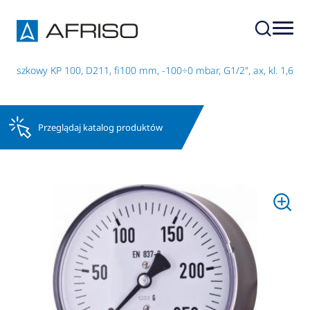
puszkowy KP 100, D211, fi100 mm, -100÷0 mbar, G1/2", ax, kl. 1,6
Przeglądaj katalog produktów