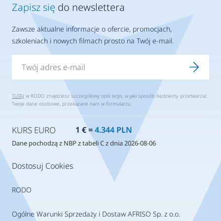
Zapisz się
do newslettera
Zawsze aktualne informacje o ofercie, promocjach,
szkoleniach i nowych filmach prosto na Twój e-mail.
TUTAJ
w RODO znajdziesz szczegółowy opis tego, w jaki sposób będziemy przetwarzać
Twoje dane osobowe, przekazane nam w formularzu.
KURS EURO
1 € =
4.344 PLN
Dane pochodzą z NBP z tabeli C z dnia 2026-08-06
Dostosuj Cookies
RODO
Ogólne Warunki Sprzedaży i Dostaw AFRISO Sp. z o.o.