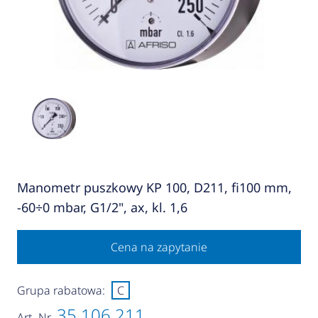
Manometr puszkowy KP 100, D211, fi100 mm,
-60÷0 mbar, G1/2", ax, kl. 1,6
Cena na zapytanie
Grupa rabatowa:
C
35 106 211
Art.-Nr