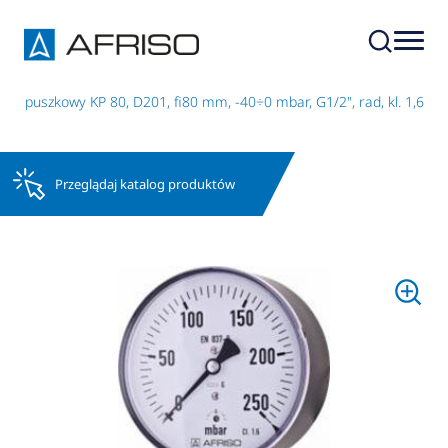
r puszkowy KP 80, D201, fi80 mm, -40÷0 mbar, G1/2", rad, kl. 1,6
Przeglądaj katalog produktów