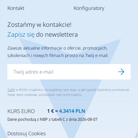
Kontakt
Konfiguratory
Zostańmy w kontakcie!
Zapisz się
do newslettera
Zawsze aktualne informacje o ofercie, promocjach,
szkoleniach i nowych filmach prosto na Twój e-mail.
TUTAJ
w RODO znajdziesz szczegółowy opis tego, w jaki sposób będziemy przetwarzać
Twoje dane osobowe, przekazane nam w formularzu.
KURS EURO
1 € =
4.3414 PLN
Dane pochodzą z NBP z tabeli C z dnia 2026-08-07
Dostosuj Cookies