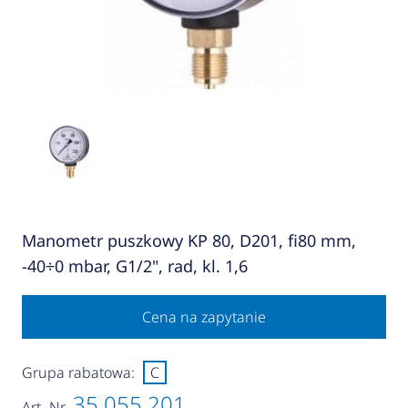
Manometr puszkowy KP 80, D201, fi80 mm,
-40÷0 mbar, G1/2", rad, kl. 1,6
Cena na zapytanie
Grupa rabatowa:
C
35 055 201
Art.-Nr