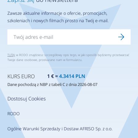
Zawsze aktualne informacje o ofercie, promocjach,
szkoleniach i nowych filmach prosto na Twój e-mail.
TUTAJ
w RODO znajdziesz szczegółowy opis tego, w jaki sposób będziemy przetwarzać
Twoje dane osobowe, przekazane nam w formularzu.
KURS EURO
1 € =
4.3414 PLN
Dane pochodzą z NBP z tabeli C z dnia 2026-08-07
Dostosuj Cookies
RODO
Ogólne Warunki Sprzedaży i Dostaw AFRISO Sp. z o.o.