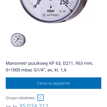
Manometr puszkowy KP 63, D211, fi63 mm,
0÷1000 mbar, G1/4", ax, kl. 1,6
Cena na zapytanie
Grupa rabatowa:
C
35 024 211
Art.-Nr