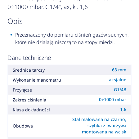
0÷1000 mbar, G1/4", ax, kl. 1,6
opis
Przeznaczony do pomiaru ciśnień gazów suchych,
które nie działają niszcząco na stopy miedzi.
Dane techniczne
63 mm
Średnica tarczy
aksjalne
Wykonanie manometru
G1/4B
Przyłącze
0÷1000 mbar
Zakres ciśnienia
1,6
Klasa dokładności
Stal malowana na czarno,
szybka z tworzywa
Obudowa
montowana na wcisk