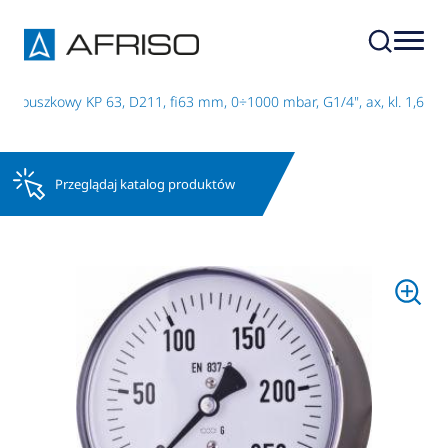
r puszkowy KP 63, D211, fi63 mm, 0÷1000 mbar, G1/4", ax, kl. 1,6
Przeglądaj katalog produktów