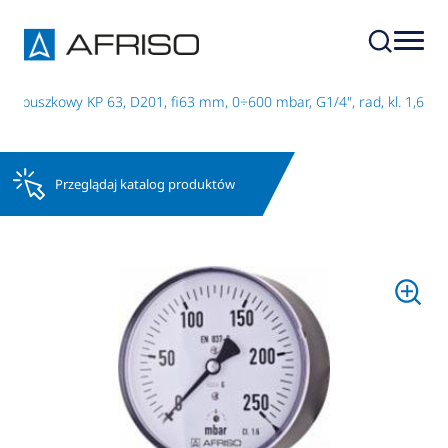
r puszkowy KP 63, D201, fi63 mm, 0÷600 mbar, G1/4", rad, kl. 1,6
Przeglądaj katalog produktów