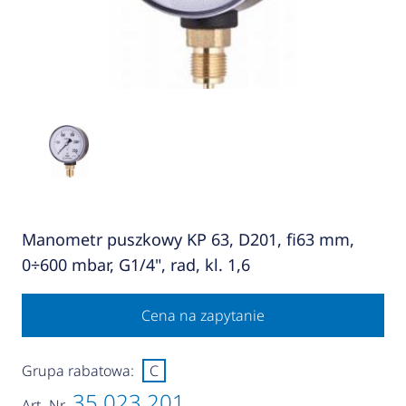
Manometr puszkowy KP 63, D201, fi63 mm,
0÷600 mbar, G1/4", rad, kl. 1,6
Cena na zapytanie
Grupa rabatowa:
C
35 023 201
Art.-Nr