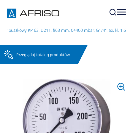
tr puszkowy KP 63, D211, fi63 mm, 0÷400 mbar, G1/4", ax, kl. 1,6
Przeglądaj katalog produktów