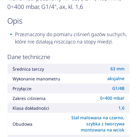
0÷400 mbar, G1/4", ax, kl. 1,6
opis
Przeznaczony do pomiaru ciśnień gazów suchych,
które nie działają niszcząco na stopy miedzi.
Dane techniczne
63 mm
Średnica tarczy
aksjalne
Wykonanie manometru
G1/4B
Przyłącze
0÷400 mbar
Zakres ciśnienia
1,6
Klasa dokładności
Stal malowana na czarno,
szybka z tworzywa
Obudowa
montowana na wcisk