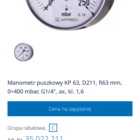
Manometr puszkowy KP 63, D211, fi63 mm,
0÷400 mbar, G1/4", ax, kl. 1,6
Cena na zapytanie
Grupa rabatowa:
C
35 022 211
Art.-Nr