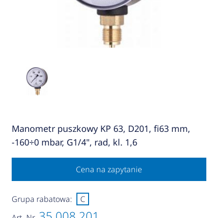
Manometr puszkowy KP 63, D201, fi63 mm,
-160÷0 mbar, G1/4", rad, kl. 1,6
Cena na zapytanie
Grupa rabatowa:
C
35 008 201
Art.-Nr